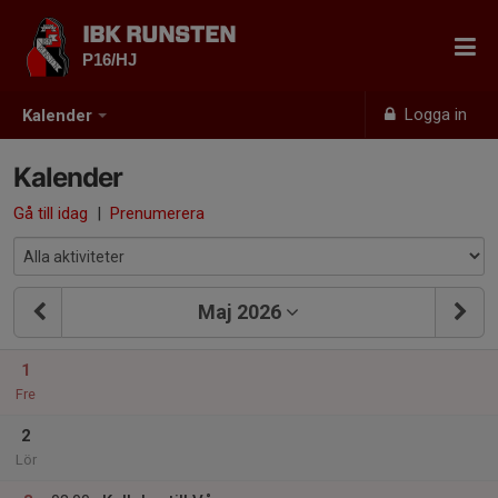
IBK RUNSTEN
P16/HJ
Logga in
Kalender
Kalender
Gå till idag
|
Prenumerera
Maj 2026
1
Fre
2
Lör