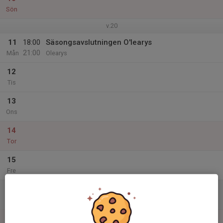
Sön
v.20
11
18:00
Säsongsavslutningen O'learys
21:00
Mån
Olearys
12
Tis
13
Ons
14
Tor
15
Fre
16
Lör
17