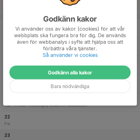
Sön
v.21
Godkänn kakor
18
Vi använder oss av kakor (cookies) för att vår
Mån
webbplats ska fungera bra för dig. De används
även för webbanalys i syfte att hjälpa oss att
19
18:00
Sommarfys P16/HJ med Love
förbättra våra tjänster.
19:00
Tis
Gavlehov utegym
Så använder vi cookies
18:00
Sommarfys
19:00
Gavlehov
Godkänn alla kakor
20
Bara nödvändiga
Ons
21
18:00
Sommarfys
19:00
Tor
Hemlingby nedanför skidbacken
22
Fre
23