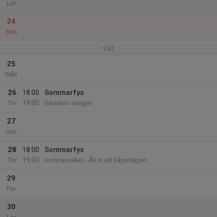
Lör
24
Sön
v.22
25
Mån
26
18:00
Sommarfys
19:00
Tis
Gavlehov utegym
27
Ons
28
18:00
Sommarfys
19:00
Tor
Korsnäsvallen - Åk in vid Sågarvägen
29
Fre
30