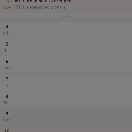
3
08:00
Kallelse till Vårcupen
19:00
Sön
Hemlingborg idrottshall
v.19
4
Mån
5
Tis
6
Ons
7
Tor
8
Fre
9
Lör
10