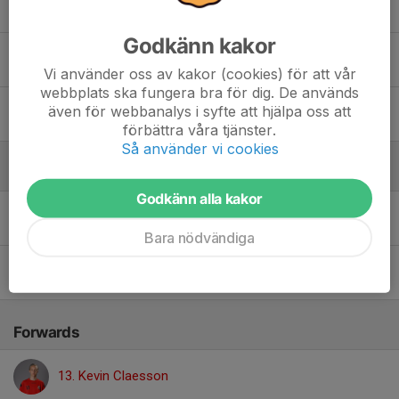
24. Wilmer Lindborg
Godkänn kakor
30. Melker Lind
Vi använder oss av kakor (cookies) för att vår
webbplats ska fungera bra för dig. De används
även för webbanalys i syfte att hjälpa oss att
91. Hugo Hjalmarsson
förbättra våra tjänster.
Så använder vi cookies
Centrar
Godkänn alla kakor
16. Caesar Rollén
Bara nödvändiga
90. Tim Westerlund
Forwards
13. Kevin Claesson