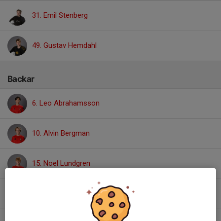
31. Emil Stenberg
49. Gustav Hemdahl
Backar
6. Leo Abrahamsson
10. Alvin Bergman
15. Noel Lundgren
22. Oscar Olsson