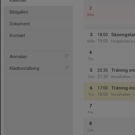
Kalender
2
Bildgalleri
Sön
Dokument
3
18:00
Säsongstar
Kontakt
19:00
Mån
Högskolan pa
4
Anmälan
Tis
Klädbeställning
5
20:30
Träning i
21:30
Ons
Novahallen - 
6
17:00
Träning i
18:00
Tor
Novahallen - 
7
Fre
8
Lör