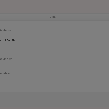
v.34
Gavlehov
omskom.
Gavlehov
Gavlehov