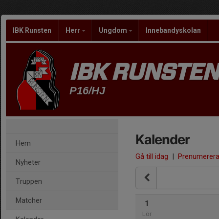
IBK Runsten
Herr
Ungdom
Innebandyskolan
IBK RUNSTEN
P16/HJ
Kalender
Hem
Gå till idag
|
Prenumerer
Nyheter
Truppen
Matcher
1
Lör