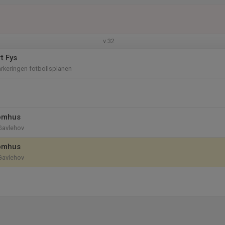
v.32
t Fys
rkeringen fotbollsplanen
nomhus
Gavlehov
nomhus
Gavlehov