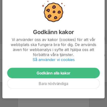
Ålder
18 år
Godkänn kakor
Vi använder oss av kakor (cookies) för att vår
B-LAGSSERIER
24/25
webbplats ska fungera bra för dig. De används
Säsongen 24/25 Herrar Division 5 Gävleborg (Dalarna)
1
0
-
0
även för webbanalys i syfte att hjälpa oss att
förbättra våra tjänster.
Totalt
1
0
0
Så använder vi cookies
Godkänn alla kakor
Bara nödvändiga