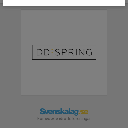
För
smarta
idrottsföreningar