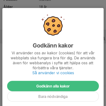
Ålder
18 år
B-LAGSSERIER
23/24
Godkänn kakor
Vi använder oss av kakor (cookies) för att vår
webbplats ska fungera bra för dig. De används
även för webbanalys i syfte att hjälpa oss att
Ingen statistik finns för detta år
förbättra våra tjänster.
Så använder vi cookies
Godkänn alla kakor
Bara nödvändiga