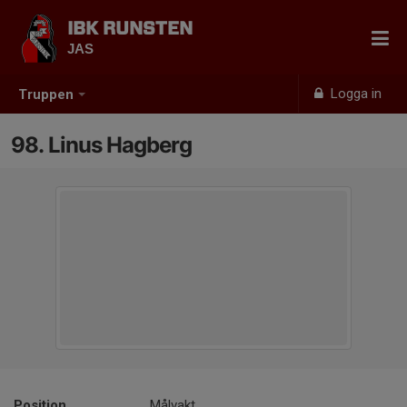
IBK RUNSTEN
JAS
Logga in
Truppen
98. Linus Hagberg
Position
Målvakt