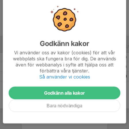
Ålder
18 år
Godkänn kakor
B-LAGSSERIER
ALLA ÅR
Vi använder oss av kakor (cookies) för att vår
Säsongen 25/26 Herrar Division 4 Dalarna/Gävleborg (Dalarna)
1
0
webbplats ska fungera bra för dig. De används
även för webbanalys i syfte att hjälpa oss att
Säsongen 24/25 Herrar Division 5 Gävleborg (Dalarna)
1
0
förbättra våra tjänster.
Så använder vi cookies
Totalt
2
0
Godkänn alla kakor
Bara nödvändiga