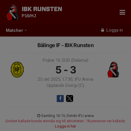
IBK RUNSTEN
P16/HJ
Logga in
Matcher
Bälinge IF - IBK Runsten
Pojkar 16 GUD (Dalarna)
5 - 3
25 okt 2025, 17:30, IFU Arena
Upplands Energi (C)
Samling 16:15, Entrén IFU arena
Endast kallade kunde anmäla sig till aktiviteten. 18 personer var kallade.
Logga in här