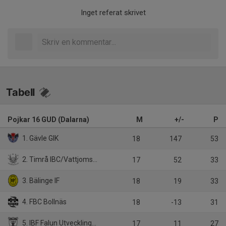
Inget referat skrivet
Tabell
Pojkar 16 GUD (Dalarna)
M
+/-
P
1. Gävle GIK
18
147
53
2. Timrå IBC/Vattjoms IK Ungdom
17
52
33
3. Bälinge IF
18
19
33
4. FBC Bollnäs
18
-13
31
5. IBF Falun Utveckling/IBF Falun UoB
17
11
27