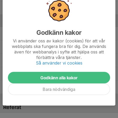
Noman Mohammad
Ledare
Godkänn kakor
Göran Forssell
Tränare
Vi använder oss av kakor (cookies) för att vår
webbplats ska fungera bra för dig. De används
Love Åkermark
Tränare
även för webbanalys i syfte att hjälpa oss att
förbättra våra tjänster.
Martin Horn
Ass Tränare
Så använder vi cookies
Niclas Westerlund
Tränare
Godkänn alla kakor
Tina Nyström
Lagledare/Administratör
Bara nödvändiga
Referat