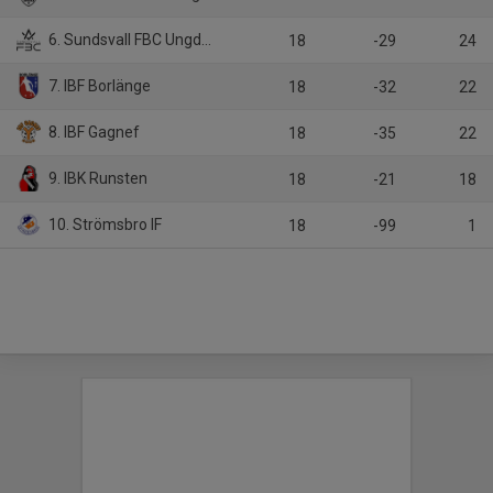
6. Sundsvall FBC Ungdom/IBK Njutånger
18
-29
24
7. IBF Borlänge
18
-32
22
8. IBF Gagnef
18
-35
22
9. IBK Runsten
18
-21
18
10. Strömsbro IF
18
-99
1