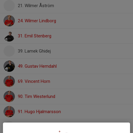
21. Wilmer Åström
24. Wilmer Lindborg
31. Emil Stenberg
39. Lamek Ghidej
49. Gustav Hemdahl
69. Vincent Horn
90. Tim Westerlund
91. Hugo Hjalmarsson
96. Wilmer Christiansen