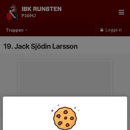
IBK RUNSTEN
P16/HJ
Logga in
Truppen
19. Jack Sjödin Larsson
Position
Forward