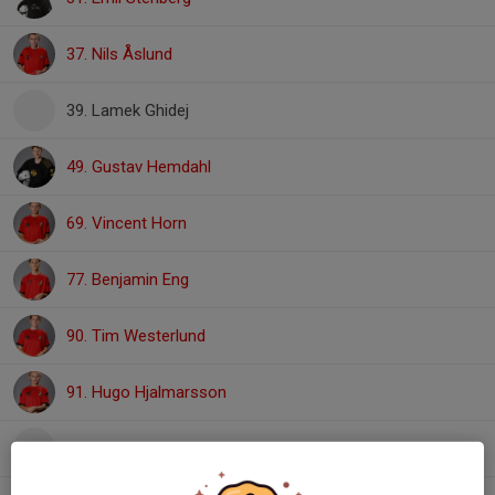
37. Nils Åslund
39. Lamek Ghidej
49. Gustav Hemdahl
69. Vincent Horn
77. Benjamin Eng
90. Tim Westerlund
91. Hugo Hjalmarsson
96. Wilmer Christiansen