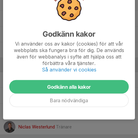
Hugo Liljeby
Justin Martinez
Godkänn kakor
Lucas Eng
Vi använder oss av kakor (cookies) för att vår
webbplats ska fungera bra för dig. De används
Ruben Tewolde
även för webbanalys i syfte att hjälpa oss att
förbättra våra tjänster.
Ledare
Så använder vi cookies
Erik Lundgren
Tränare
Godkänn alla kakor
Joakim Rollén
Lagledare
Bara nödvändiga
Martin Horn
Ass Tränare
Niclas Westerlund
Tränare