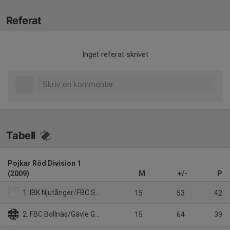
Referat
Inget referat skrivet
Tabell
Pojkar Röd Division 1
(2009)
M
+/-
P
1. IBK Njutånger/FBC Sundsvall Ungdom
15
53
42
2. FBC Bollnäs/Gävle GIK
15
64
39