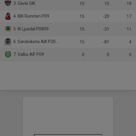
3. Gävle GIK
15
15
19
4. IBK Runsten P09
15
-20
17
5. IK Ljusdal P0809
15
-31
11
6. Sandvikens AIK P2008-10
15
-81
4
7. Valbo AIF P09
0
0
0