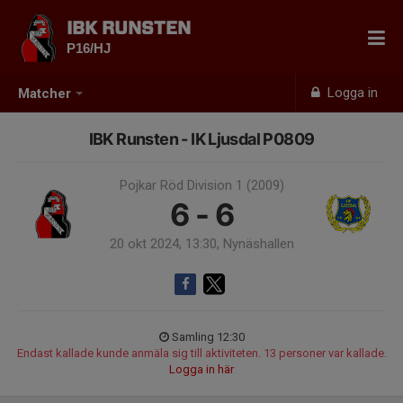
IBK RUNSTEN
P16/HJ
Logga in
Matcher
IBK Runsten - IK Ljusdal P0809
Pojkar Röd Division 1 (2009)
6 - 6
20 okt 2024, 13:30, Nynäshallen
Samling 12:30
Endast kallade kunde anmäla sig till aktiviteten. 13 personer var kallade.
Logga in här