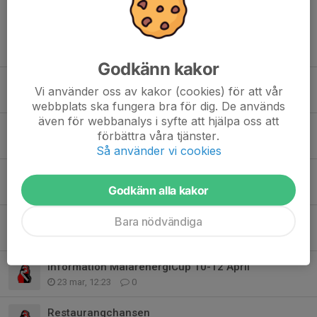
Tidigare nyheter
Godkänn kakor
Smygstartar säsongen
Vi använder oss av kakor (cookies) för att vår
31 jul, 19:05
3
webbplats ska fungera bra för dig. De används
även för webbanalys i syfte att hjälpa oss att
Uppehåll sommarfys
förbättra våra tjänster.
21 jun, 22:18
0
Så använder vi cookies
Runstensfesten 25 april
Godkänn alla kakor
15 apr, 19:07
0
Bara nödvändiga
Incheckning, Boende och Mattider - MälarEnergi
7 apr, 11:15
0
Information MälarenergiCup 10-12 April
23 mar, 12:23
0
Restaurangchansen