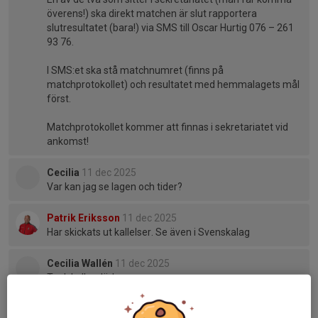
överens!) ska direkt matchen är slut rapportera
slutresultatet (bara!) via SMS till Oscar Hurtig 076 – 261
93 76.
I SMS:et ska stå matchnumret (finns på
matchprotokollet) och resultatet med hemmalagets mål
först.
Matchprotokollet kommer att finnas i sekretariatet vid
ankomst!
Cecilia
11 dec 2025
Var kan jag se lagen och tider?
Patrik Eriksson
11 dec 2025
Har skickats ut kallelser. Se även i Svenskalag
Cecilia Wallén
11 dec 2025
Tack kollar där!