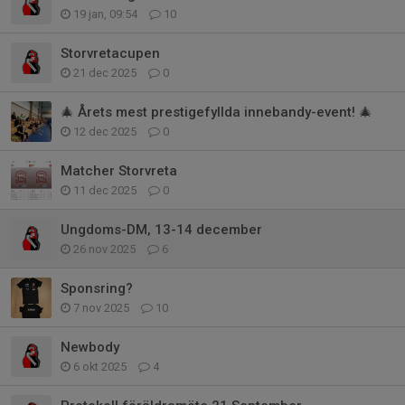
19 jan, 09:54
10
Storvretacupen
21 dec 2025
0
🎄 Årets mest prestigefyllda innebandy-event! 🎄
12 dec 2025
0
Matcher Storvreta
11 dec 2025
0
Ungdoms-DM, 13-14 december
26 nov 2025
6
Sponsring?
7 nov 2025
10
Newbody
6 okt 2025
4