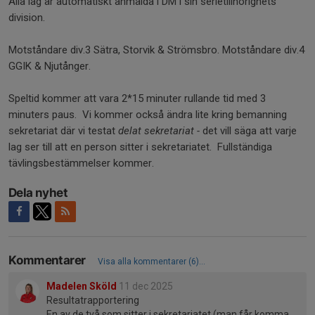
Alla lag är automatiskt anmälda i DM i sin serietillhörighets
division.
Motståndare div.3 Sätra, Storvik & Strömsbro. Motståndare div.4
GGIK & Njutånger.
Speltid kommer att vara 2*15 minuter rullande tid med 3
minuters paus. Vi kommer också ändra lite kring bemanning
sekretariat där vi testat
delat
sekretariat -
det vill säga att varje
lag ser till att en person sitter i sekretariatet. Fullständiga
tävlingsbestämmelser kommer.
Dela nyhet
Kommentarer
Visa alla kommentarer (6)...
Madelen Sköld
11 dec 2025
Resultatrapportering
En av de två som sitter i sekretariatet (man får komma