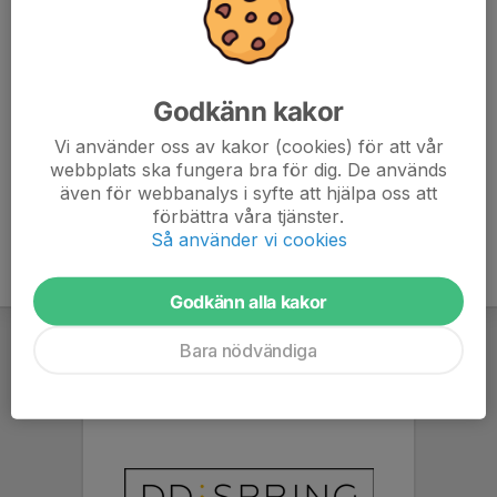
7. IBF Borlänge
18
-32
22
8. IBF Gagnef
18
-35
22
Godkänn kakor
9. IBK Runsten
18
-21
18
Vi använder oss av kakor (cookies) för att vår
webbplats ska fungera bra för dig. De används
10. Strömsbro IF
18
-99
1
även för webbanalys i syfte att hjälpa oss att
förbättra våra tjänster.
Så använder vi cookies
Godkänn alla kakor
Bara nödvändiga