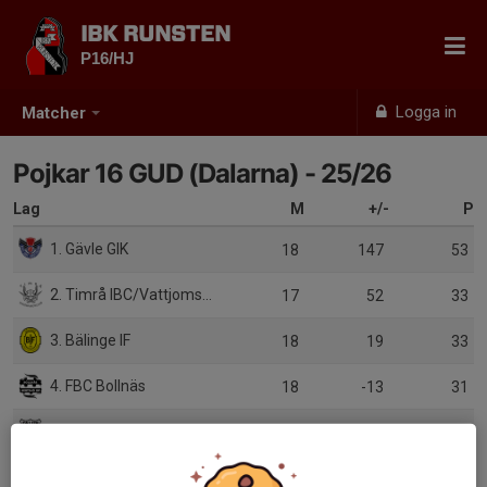
IBK RUNSTEN
P16/HJ
Logga in
Matcher
Pojkar 16 GUD (Dalarna) - 25/26
Lag
M
+/-
P
1. Gävle GIK
18
147
53
2. Timrå IBC/Vattjoms IK Ungdom
17
52
33
3. Bälinge IF
18
19
33
4. FBC Bollnäs
18
-13
31
5. IBF Falun Utveckling/IBF Falun UoB
17
11
27
6. Sundsvall FBC Ungdom/IBK Njutånger
18
-29
24