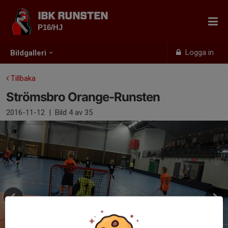
IBK RUNSTEN
P16/HJ
Logga in
Bildgalleri
Tillbaka
Strömsbro Orange-Runsten
2016-11-12
|
Bild
4
av 35