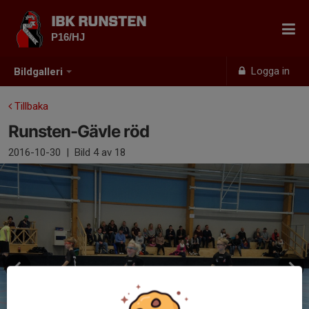
IBK RUNSTEN
P16/HJ
Logga in
Bildgalleri
Tillbaka
Runsten-Gävle röd
2016-10-30
|
Bild
4
av 18