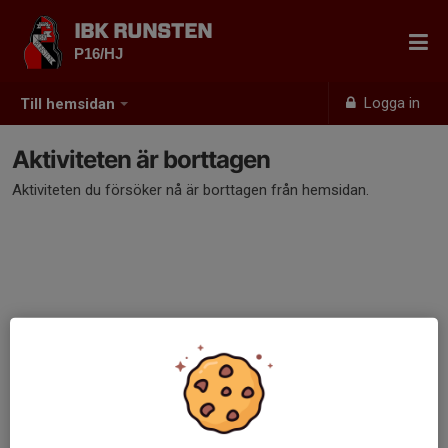
IBK RUNSTEN
P16/HJ
Logga in
Till hemsidan
Aktiviteten är borttagen
Aktiviteten du försöker nå är borttagen från hemsidan.