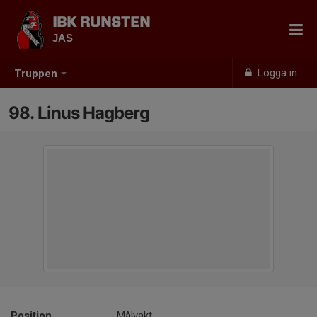
IBK RUNSTEN
JAS
Logga in
Truppen
98. Linus Hagberg
Position
Målvakt