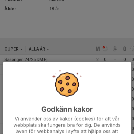
Ålder
18 år
CUPER
ALLA ÅR
Säsongen 24/25 DM Hj
2
0
-
0
0
Säsongen 24/25 JAS Trophy Örebro
3
0
-
0
0
Säsongen 24/25 Linköping floorball Games
3
0
-
0
0
Säsongen 24/25 USM P16 Region Grupp C
2
0
-
0
0
Säsongen 23/24 Scorpionscup
3
0
-
0
0
Godkänn kakor
Säsongen 23/24 Storvreta Cupen
3
0
-
0
0
Vi använder oss av kakor (cookies) för att vår
Säsongen 23/24 Växjö Jas Trophy
1
0
-
0
0
webbplats ska fungera bra för dig. De används
Säsongen 22/23 Göransson Cup
3
0
-
0
0
även för webbanalys i syfte att hjälpa oss att