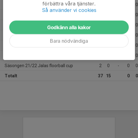
förbättra våra tjänster.
Säsongen 22/23 Storvreta Cupen
2
3
72,7%
0
0
Så använder vi cookies
Säsongen 22/23 Storvreta Cupen
4
1
85,7%
0
0
Säsongen 21/22 Dm Pojkar röd division 1 Semi
1
0
-
0
0
Godkänn alla kakor
Säsongen 21/22 Dm Pojkar Röd division 2 Semi
1
0
-
0
0
Bara nödvändiga
Säsongen 21/22 Fatpipe Invitation
3
6
72,7%
0
0
Säsongen 21/22 Göransson Cup
4
5
66,7%
0
0
Säsongen 21/22 Jalas floorball cup
2
0
-
0
0
Totalt
37
15
0
0