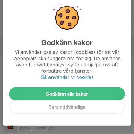
Matchändring HJ 7 Nov mot Saik
31 okt 2025
0
Match mot Hedemora seriepremiär HJ
7 okt 2025
0
Godkänn kakor
Inställd match mot Njutånger
23 apr 2025
0
Vi använder oss av kakor (cookies) för att vår
webbplats ska fungera bra för dig. De används
Kvarvarande matcher
även för webbanalys i syfte att hjälpa oss att
förbättra våra tjänster.
18 apr 2025
0
Så använder vi cookies
Rörigt med träningar
8 apr 2025
0
Godkänn alla kakor
Intresseanmälan matcher
Bara nödvändiga
6 apr 2025
0
Matchen mot Sundsvall framflyttad
27 mar 2025
1