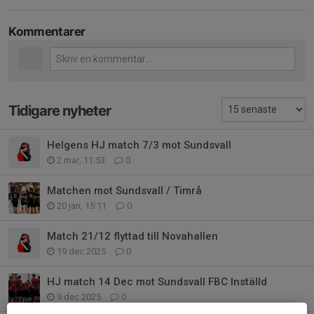
Kommentarer
Tidigare nyheter
Helgens HJ match 7/3 mot Sundsvall
2 mar, 11:53
0
Matchen mot Sundsvall / Timrå
20 jan, 15:11
0
Match 21/12 flyttad till Novahallen
19 dec 2025
0
HJ match 14 Dec mot Sundsvall FBC Inställd
9 dec 2025
0