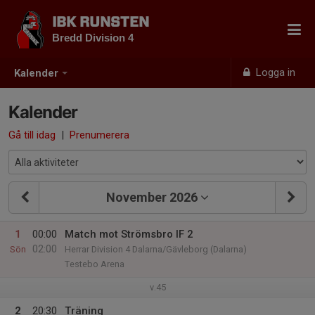
IBK RUNSTEN
Bredd Division 4
Logga in
Kalender
Kalender
Gå till idag
|
Prenumerera
November 2026
1
00:00
Match mot Strömsbro IF 2
02:00
Sön
Herrar Division 4 Dalarna/Gävleborg (Dalarna)
Testebo Arena
v.45
2
20:30
Träning