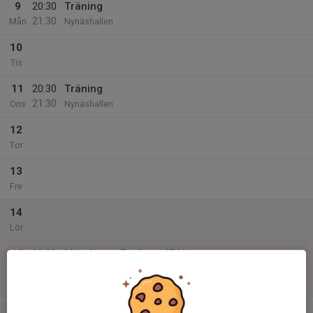
9
20:30
Träning
21:30
Mån
Nynäshallen
10
Tis
11
20:30
Träning
21:30
Ons
Nynäshallen
12
Tor
13
Fre
14
Lör
15
00:00
Match mot Envikens IF Herr
02:00
Sön
Herrar Division 4 Dalarna/Gävleborg (Dalarna)
Envikens Sporthall
v.47