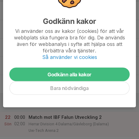
16
20:30
Träning
21:30
Mån
Nynäshallen
Godkänn kakor
17
Vi använder oss av kakor (cookies) för att vår
Tis
webbplats ska fungera bra för dig. De används
även för webbanalys i syfte att hjälpa oss att
18
20:30
Träning
förbättra våra tjänster.
21:30
Ons
Nynäshallen
Så använder vi cookies
19
Tor
Godkänn alla kakor
20
Bara nödvändiga
Fre
21
Lör
22
00:00
Match mot IBF Falun Utveckling 2
02:00
Sön
Herrar Division 4 Dalarna/Gävleborg (Dalarna)
Uw-Tech Arena 2