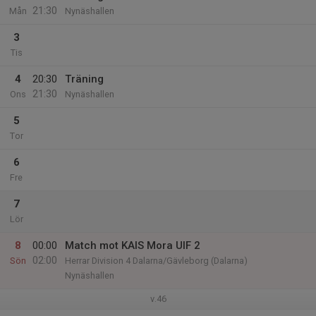
21:30
Mån
Nynäshallen
3
Tis
4
20:30
Träning
21:30
Ons
Nynäshallen
5
Tor
6
Fre
7
Lör
8
00:00
Match mot KAIS Mora UIF 2
02:00
Sön
Herrar Division 4 Dalarna/Gävleborg (Dalarna)
Nynäshallen
v.46