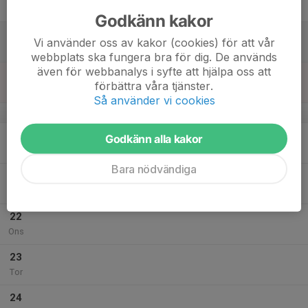
Fre
Godkänn kakor
18
Vi använder oss av kakor (cookies) för att vår
Lör
webbplats ska fungera bra för dig. De används
även för webbanalys i syfte att hjälpa oss att
19
förbättra våra tjänster.
Sön
Så använder vi cookies
v.30
20
Godkänn alla kakor
Mån
Bara nödvändiga
21
Tis
22
Ons
23
Tor
24