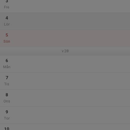
3
Fre
4
Lör
5
Sön
v.28
6
Mån
7
Tis
8
Ons
9
Tor
10