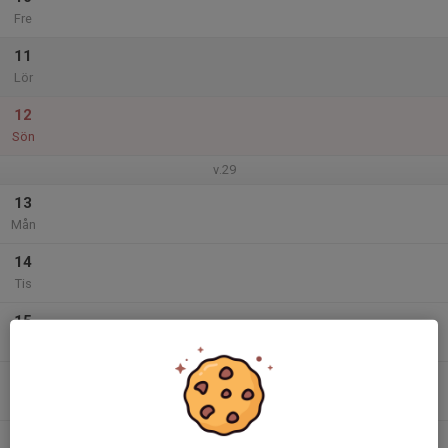
Fre
11
Lör
12
Sön
v.29
13
Mån
14
Tis
15
Ons
16
Tor
17