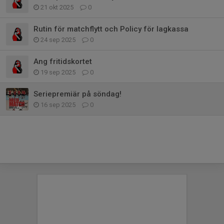
21 okt 2025
0
Rutin för matchflytt och Policy för lagkassa
24 sep 2025
0
Ang fritidskortet
19 sep 2025
0
Seriepremiär på söndag!
16 sep 2025
0