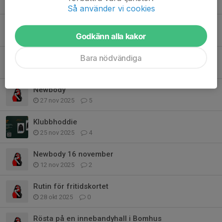
12 feb, 20:32
1
Så använder vi cookies
Restaurangchansen
Godkänn alla kakor
11 feb, 17:22
0
Bara nödvändiga
Bingolotter
3 dec 2025
0
Newbody
27 nov 2025
5
Klubbhoddie
25 nov 2025
4
Newbody 16 november
12 nov 2025
2
Rutin för fritidskortet
28 okt 2025
0
Rösta på en innebandyhall i Bomhus