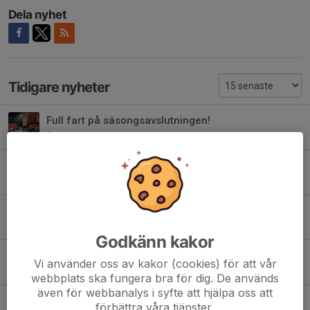
Dela nyhet
Tidigare nyheter
Full fart på säsongsavslutningen!
24 apr, 15:28
0
Billy Nilsson till Runsten!
7 apr, 20:00
2
Arbetspass lördag 14 mars
11 mar, 10:16
6
Godkänn kakor
Stötta våra ideella ledare – rösta för gratis parkering!
Vi använder oss av kakor (cookies) för att vår
17 feb, 08:33
0
webbplats ska fungera bra för dig. De används
även för webbanalys i syfte att hjälpa oss att
Ny sportchef i föreningen
förbättra våra tjänster.