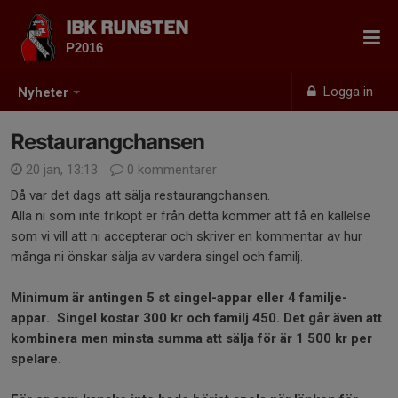
IBK RUNSTEN
P2016
Logga in
Nyheter
Restaurangchansen
20 jan, 13:13
0 kommentarer
Då var det dags att sälja restaurangchansen.
Alla ni som inte friköpt er från detta kommer att få en kallelse
som vi vill att ni accepterar och skriver en kommentar av hur
många ni önskar sälja av vardera singel och familj.
Minimum är antingen 5 st singel-appar eller 4 familje-
appar. Singel kostar 300 kr och familj 450. Det går även att
kombinera men minsta summa att sälja för är 1 500 kr per
spelare.