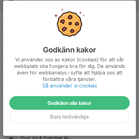
20 jan, 13:13
0
Newbody & bingolotter
5 dec 2025
0
Extra pengar in i lagkassan!
15 sep 2025
0
Godkänn kakor
Säsongen 25/26
Vi använder oss av kakor (cookies) för att vår
1 aug 2025
0
webbplats ska fungera bra för dig. De används
även för webbanalys i syfte att hjälpa oss att
Säsongen 24/25 är nu slut
förbättra våra tjänster.
7 apr 2025
0
Så använder vi cookies
Insamling av matchtröjor
Godkänn alla kakor
26 mar 2025
0
Bara nödvändiga
Träningsledigt under vecka 9
20 feb 2025
0
God Jul & Gott Nytt År