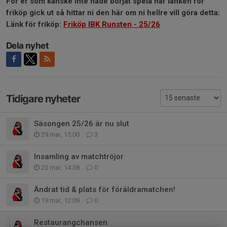
För er som kanske inte hade börjat spela när länken för
friköp gick ut så hittar ni den här om ni hellre vill göra detta:
Länk för friköp:
Friköp IBK Runsten - 25/26
Dela nyhet
Tidigare nyheter
Säsongen 25/26 är nu slut
29 mar, 15:00
3
Insamling av matchtröjor
23 mar, 14:38
0
Ändrat tid & plats för föräldramatchen!
19 mar, 12:09
0
Restaurangchansen