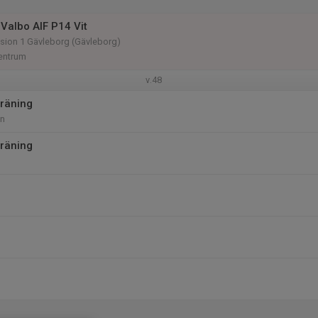
Valbo AIF P14 Vit
vision 1 Gävleborg (Gävleborg)
entrum
v.48
räning
an
räning