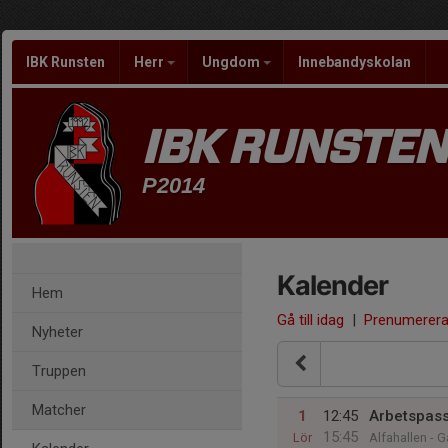
IBK Runsten
Herr
Ungdom
Innebandyskolan
IBK RUNSTEN
P2014
Kalender
Hem
Gå till idag
|
Prenumerer
Nyheter
Truppen
Matcher
1
12:45
Arbetspass
15:45
Lör
Alfahallen - 