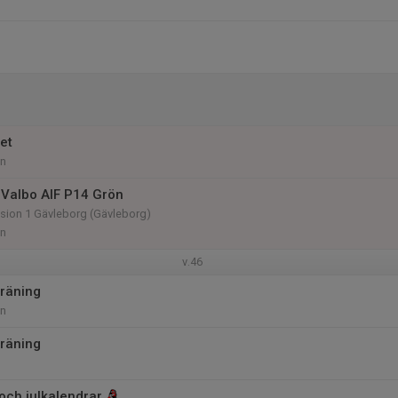
et
an
Valbo AIF P14 Grön
vision 1 Gävleborg (Gävleborg)
an
v.46
räning
an
räning
 och julkalendrar