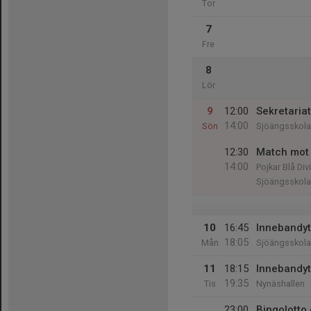
Tor
7
Fre
8
Lör
9
12:00
Sekretariat
14:00
Sön
Sjöängsskol
12:30
Match mot 
14:00
Pojkar Blå Di
Sjöängsskol
10
16:45
Innebandyt
18:05
Mån
Sjöängsskol
11
18:15
Innebandyt
19:35
Tis
Nynäshallen
23:00
Bingolotto