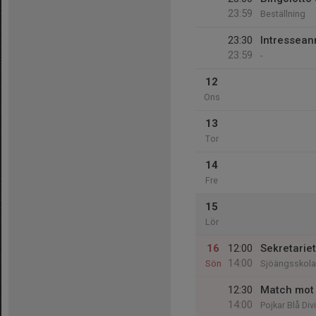
23:59
Beställning
23:30
Intressean
23:59
-
12
Ons
13
Tor
14
Fre
15
Lör
16
12:00
Sekretariet
14:00
Sön
Sjöängsskol
12:30
Match mot 
14:00
Pojkar Blå Di