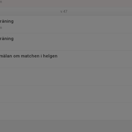
an
v.47
räning
an
räning
mälan om matchen i helgen