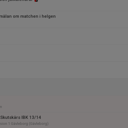
mälan om matchen i helgen
an
Skutskärs IBK 13/14
vision 1 Gävleborg (Gävleborg)