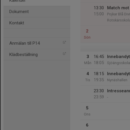
Kalender
13:30
Match mot 
Dokument
15:00
Pojkar Blå Di
Rotskärsskola
Kontakt
2
Sön
Anmälan till P14
Klädbeställning
3
16:45
Innebandyt
18:05
Mån
Sjöängsskol
4
18:15
Innebandyt
19:35
Tis
Nynäshallen
23:30
Intressean
23:59
-
5
Ons
6