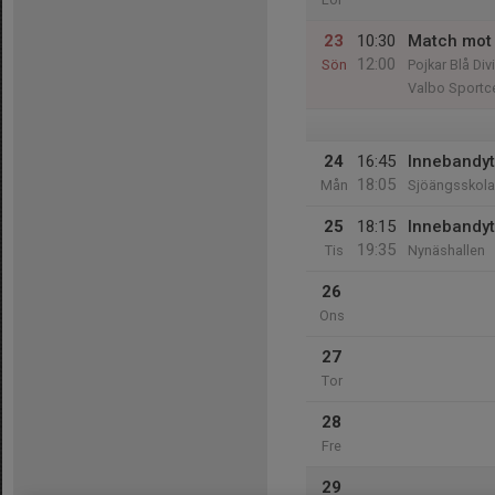
23
10:30
Match mot 
12:00
Sön
Pojkar Blå Di
Valbo Sportc
24
16:45
Innebandyt
18:05
Mån
Sjöängsskol
25
18:15
Innebandyt
19:35
Tis
Nynäshallen
26
Ons
27
Tor
28
Fre
29