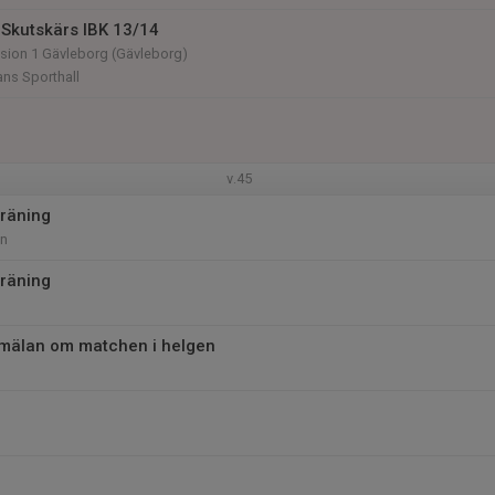
Skutskärs IBK 13/14
vision 1 Gävleborg (Gävleborg)
ns Sporthall
v.45
räning
an
räning
mälan om matchen i helgen