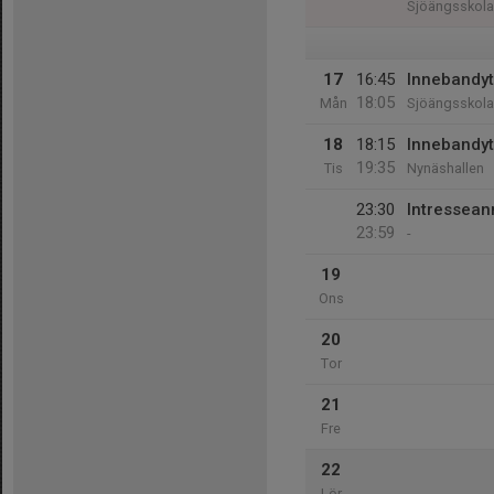
Sjöängsskol
17
16:45
Innebandyt
18:05
Mån
Sjöängsskol
18
18:15
Innebandyt
19:35
Tis
Nynäshallen
23:30
Intressean
23:59
-
19
Ons
20
Tor
21
Fre
22
Lör