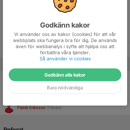
Rayan Obeid
Svante Lundberg
Godkänn kakor
Vi använder oss av kakor (cookies) för att vår
Theo Blank
webbplats ska fungera bra för dig. De används
även för webbanalys i syfte att hjälpa oss att
Theo Ellingsson
förbättra våra tjänster.
Så använder vi cookies
Ledare
Godkänn alla kakor
Anders Brennermark
Tränare
Bara nödvändiga
Jonas Ellingsson
Tränare
Patrik Eriksson
Tränare
Referat