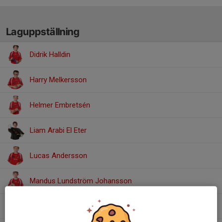
Laguppställning
Didrik Halldin
Harry Melkersson
Helmer Embretsén
Liam Arabi El Eter
Lucas Andersson
Mandus Lundström Johansson
Neo Brennermark