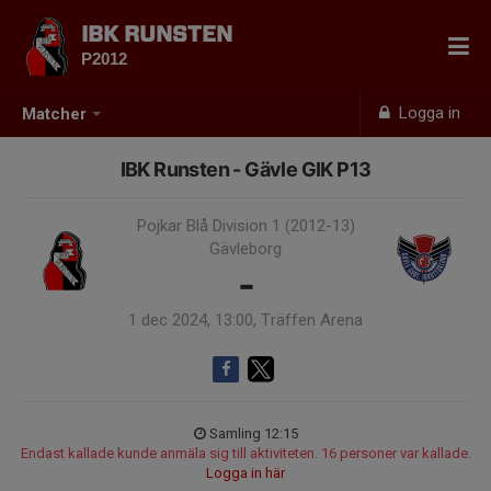
IBK RUNSTEN
P2012
Logga in
Matcher
IBK Runsten - Gävle GIK P13
Pojkar Blå Division 1 (2012-13)
Gävleborg
-
1 dec 2024, 13:00, Träffen Arena
Samling 12:15
Endast kallade kunde anmäla sig till aktiviteten. 16 personer var kallade.
Logga in här