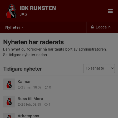
IBK RUNSTEN
JAS
Logga in
Nyheter
Nyheten har raderats
Den nyhet du försöker nå har tagits bort av administratören.
Se tidigare nyheter nedan.
Tidigare nyheter
Kalmar
25 mar, 18:09
0
Buss till Mora
25 feb, 08:55
1
Arbetspass