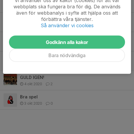
Vi använder oss av kakor (cookies) för att vår
webbplats ska fungera bra för dig. De används
19 apr 2021
1
även för webbanalys i syfte att hjälpa oss att
förbättra våra tjänster.
Ingen Cup i Falun heller
Så använder vi cookies
30 mar 2021
0
Publik
Godkänn alla kakor
24 okt 2020
9
Bara nödvändiga
Publik
14 okt 2020
15
GULD IGEN!
4 okt 2020
2
Bra spel
3 okt 2020
0