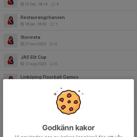
12 feb, 18:14
4
Restaurangchansen
18 jan, 18:52
1
Storvreta
27 nov 2025
0
JAS Elit Cup
17 aug 2025
0
Linköping Floorball Games
6 apr 2025
2
Storvreta i kvartsfinal
2 okt 2021
0
Info från föräldramötet
18 aug 2021
6
Godkänn kakor
Avslutning i kanonväder