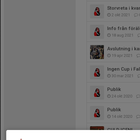
Storvreta i kvar
2 okt 2021
Info från förä
18 aug 2021
Avslutning i k
19 apr 2021
Ingen Cup i Fal
30 mar 2021
Publik
24 okt 2020
Publik
14 okt 2020
GULD IGEN!
4 okt 2020