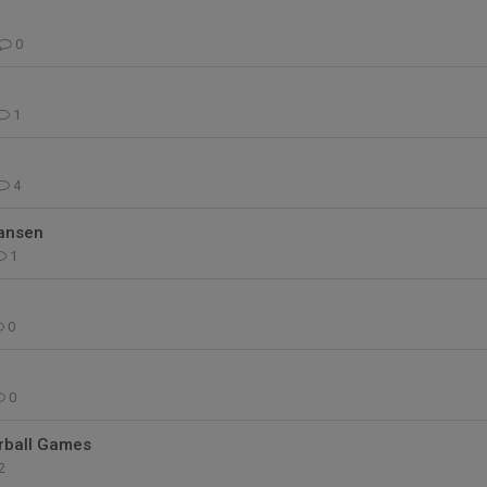
0
1
4
ansen
1
0
0
orball Games
2