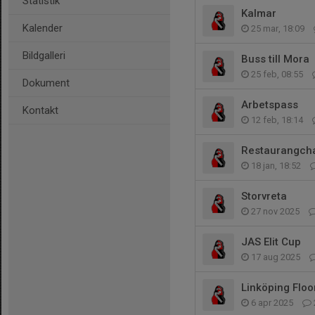
Statistik
Kalmar
Kalender
25 mar, 18:09
Bildgalleri
Buss till Mora
25 feb, 08:55
Dokument
Arbetspass
Kontakt
12 feb, 18:14
Restaurangch
18 jan, 18:52
Storvreta
27 nov 2025
JAS Elit Cup
17 aug 2025
Linköping Flo
6 apr 2025