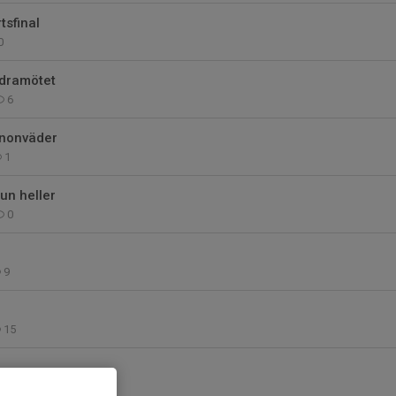
tsfinal
0
ldramötet
6
anonväder
1
un heller
0
9
15
2