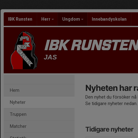
IBK Runsten
Herr
Ungdom
Innebandyskolan
IBK RUNSTEN
JAS
Nyheten har r
Hem
Den nyhet du försöker nå h
Nyheter
Se tidigare nyheter nedan.
Truppen
Matcher
Tidigare nyheter