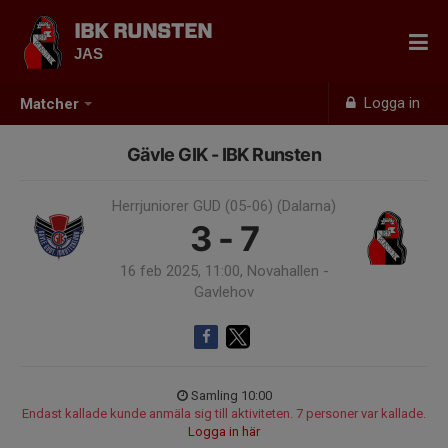
IBK RUNSTEN
JAS
Logga in
Matcher
Gävle GIK - IBK Runsten
Herrjuniorer GUD (05-06) (Dalarna)
3 - 7
16 feb 2025, 11:00, Novahallen -
Gavlehov
Samling 10:00
Endast kallade kunde anmäla sig till aktiviteten. 7 personer var kallade.
Logga in här