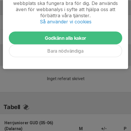
webbplats ska fungera bra för dig. De används
Ledare
även för webbanalys i syfte att hjälpa oss att
förbättra våra tjänster.
Så använder vi cookies
Christoffer Vestmark
Tränare
Emil Åkermark
Tränare
Godkänn alla kakor
Bara nödvändiga
Referat
Inget referat skrivet
Tabell
Herrjuniorer GUD (05-06)
(Dalarna)
M
+/-
P