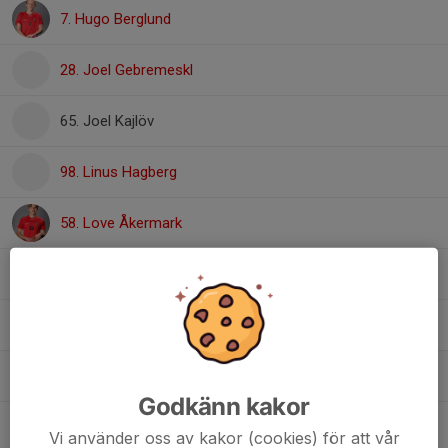
7. Hugo Berglund
28. Joel Gebremeskl
65. Joel Kajlöv
98. Linus Hagberg
58. Love Åkermark
24. Martin Svensson
13. Noell Wikblom
Teo Odby
, HJ
Godkänn kakor
15. Theodor Enebrink
Vi använder oss av kakor (cookies) för att vår