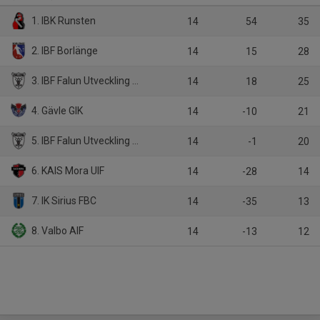
1. IBK Runsten
14
54
35
2. IBF Borlänge
14
15
28
3. IBF Falun Utveckling Vit
14
18
25
4. Gävle GIK
14
-10
21
5. IBF Falun Utveckling Svart
14
-1
20
6. KAIS Mora UIF
14
-28
14
7. IK Sirius FBC
14
-35
13
8. Valbo AIF
14
-13
12