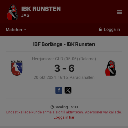
IBK RUNSTEN
JAS
Logga in
Matcher
IBF Borlänge - IBK Runsten
Herrjuniorer GUD (05-06) (Dalarna)
3 - 6
20 okt 2024, 16:15, Paradishallen
Samling 15:00
Endast kallade kunde anmäla sig till aktiviteten. 9 personer var kallade.
Logga in här