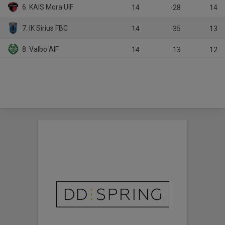
6. KAIS Mora UIF
14
-28
14
7. IK Sirius FBC
14
-35
13
8. Valbo AIF
14
-13
12