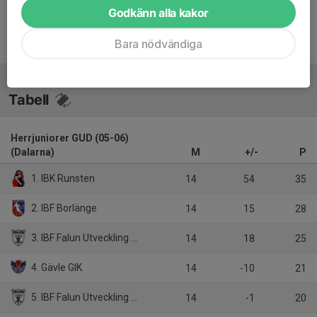
Godkänn alla kakor
Inget referat skrivet
Bara nödvändiga
Tabell
Herrjuniorer GUD (05-06)
(Dalarna)
M
+/-
P
1. IBK Runsten
14
54
35
2. IBF Borlänge
14
15
28
3. IBF Falun Utveckling Vit
14
18
25
4. Gävle GIK
14
-10
21
5. IBF Falun Utveckling Svart
14
-1
20