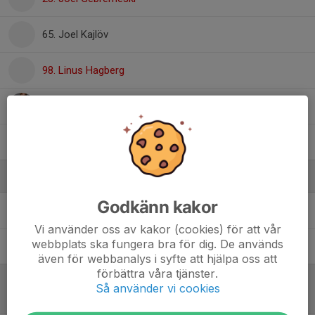
65. Joel Kajlöv
98. Linus Hagberg
58. Love Åkermark
97. Petru Morari
Ledare
Godkänn kakor
Christoffer Vestmark
Tränare
Vi använder oss av kakor (cookies) för att vår
webbplats ska fungera bra för dig. De används
Emil Åkermark
Tränare
även för webbanalys i syfte att hjälpa oss att
förbättra våra tjänster.
Så använder vi cookies
Referat