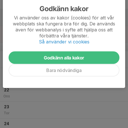
Fre
Godkänn kakor
18
Vi använder oss av kakor (cookies) för att vår
Lör
webbplats ska fungera bra för dig. De används
även för webbanalys i syfte att hjälpa oss att
19
förbättra våra tjänster.
Sön
Så använder vi cookies
v.30
20
Godkänn alla kakor
Mån
Bara nödvändiga
21
Tis
22
Ons
23
Tor
24