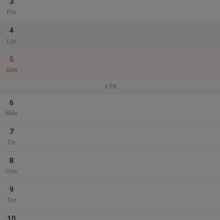
3
Fre
4
Lör
5
Sön
v.28
6
Mån
7
Tis
8
Ons
9
Tor
10