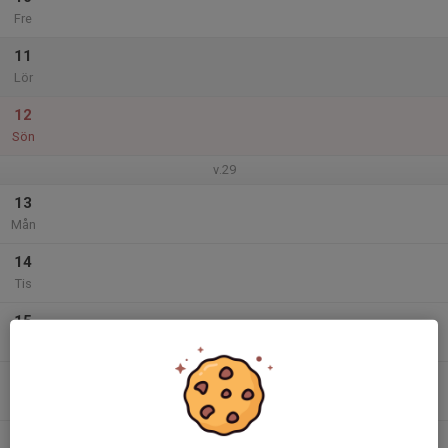
Fre
11
Lör
12
Sön
v.29
13
Mån
14
Tis
15
Ons
16
Tor
17