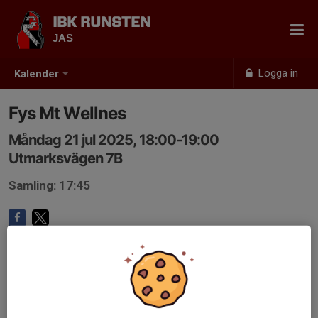
IBK RUNSTEN
JAS
Logga in
Kalender
Fys Mt Wellnes
Måndag 21 jul 2025, 18:00-19:00
Utmarksvägen 7B
Samling: 17:45