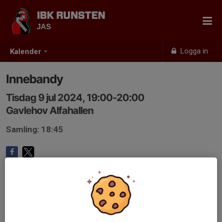
IBK RUNSTEN
JAS
Logga in
Kalender
Innebandy
Tisdag 9 jul 2024, 19:00-20:00
Gavlehov Alfahallen
Samling: 18:45