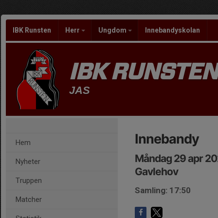
IBK Runsten
Herr
Ungdom
Innebandyskolan
IBK RUNSTEN
JAS
Innebandy
Hem
Måndag 29 apr 20
Nyheter
Gavlehov
Truppen
Samling: 17:50
Matcher