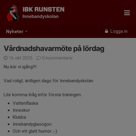
IBK RUNSTEN
Innebandyskolan
Logga in
Nyheter
Vårdnadshavarmöte på lördag
16 okt 2025
0 kommentarer
Nu kör vi igång!!!
Vad roligt, äntligen dags för Innebandyskolan.
Lite komma ihåg inför första träningen:
Vattenflaska
Inneskor
Klubba
Innebandyglasögon
Och ett glatt humör ;-).