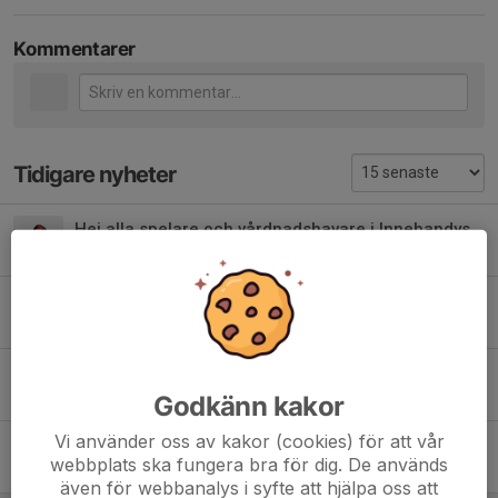
Kommentarer
Tidigare nyheter
Hej alla spelare och vårdnadshavare i Innebandyskolan!
8 jun, 11:46
0
Målvaktutrustning till nästa träning - Samling 09:45
9 mar, 15:13
0
Träning på Lördag
27 okt 2025
0
Godkänn kakor
Vi använder oss av kakor (cookies) för att vår
Eventuell träning på Onsdag 1300
webbplats ska fungera bra för dig. De används
27 okt 2025
0
även för webbanalys i syfte att hjälpa oss att