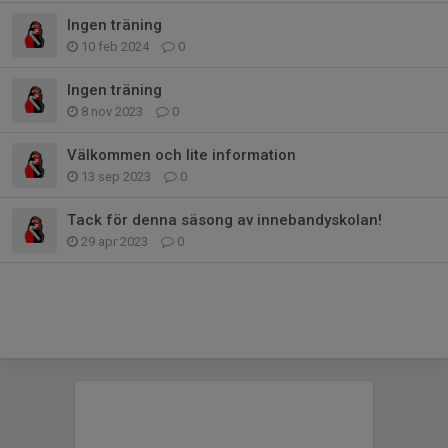
Ingen träning
10 feb 2024
0
Ingen träning
8 nov 2023
0
Välkommen och lite information
13 sep 2023
0
Tack för denna säsong av innebandyskolan!
29 apr 2023
0