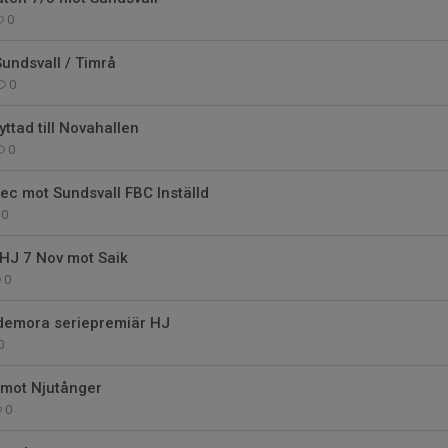
0
undsvall / Timrå
0
ttad till Novahallen
0
c mot Sundsvall FBC Inställd
0
HJ 7 Nov mot Saik
0
demora seriepremiär HJ
0
 mot Njutånger
0