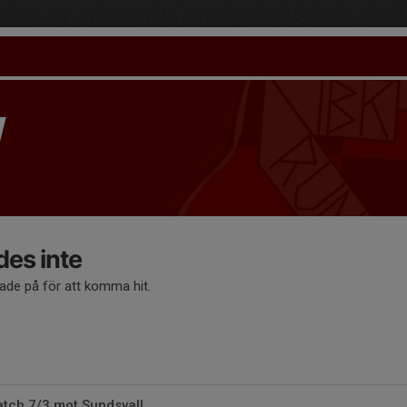
des inte
kade på för att komma hit.
tch 7/3 mot Sundsvall