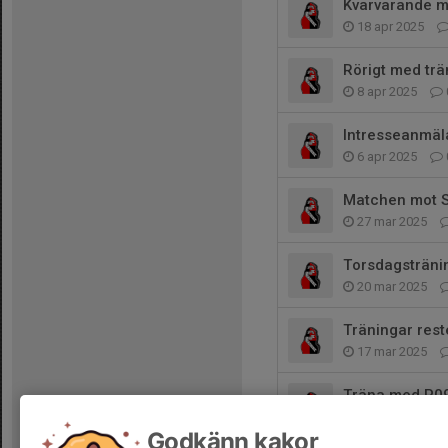
Kvarvarande m
18 apr 2025
Rörigt med trä
8 apr 2025
Intresseanmäl
6 apr 2025
Matchen mot S
27 mar 2025
Torsdagsträni
20 mar 2025
Träningar res
17 mar 2025
Träna med P0
16 mar 2025
Godkänn kakor