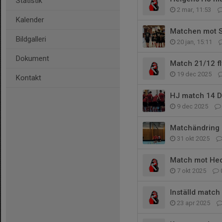
Statistik
2 mar, 11:53
Kalender
Matchen mot S
Bildgalleri
20 jan, 15:11
Dokument
Match 21/12 fly
19 dec 2025
Kontakt
HJ match 14 De
9 dec 2025
Matchändring 
31 okt 2025
Match mot He
7 okt 2025
Inställd match
23 apr 2025