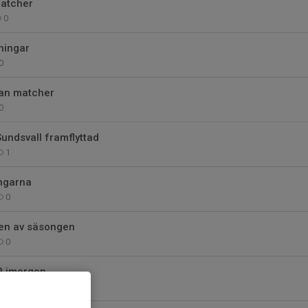
atcher
0
ningar
0
an matcher
0
undsvall framflyttad
1
ngarna
0
ten av säsongen
0
9 imorgon
0