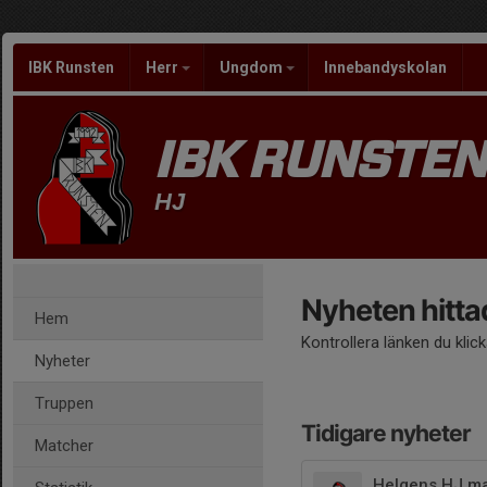
IBK Runsten
Herr
Ungdom
Innebandyskolan
IBK RUNSTEN
HJ
Nyheten hitta
Hem
Kontrollera länken du klic
Nyheter
Truppen
Tidigare nyheter
Matcher
Helgens HJ ma