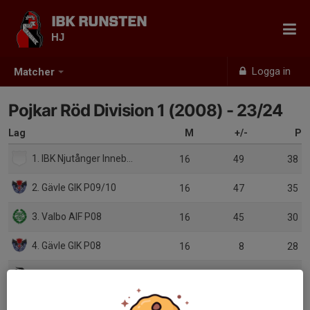
IBK RUNSTEN
HJ
Logga in
Matcher
Pojkar Röd Division 1 (2008) - 23/24
Lag
M
+/-
P
1. IBK Njutånger Innebandy 08-10
16
49
38
2. Gävle GIK P09/10
16
47
35
3. Valbo AIF P08
16
45
30
4. Gävle GIK P08
16
8
28
5. FBC Bollnäs P09-10 Div 3
16
-5
23
6. Alfta IBK P07-08
16
-11
21