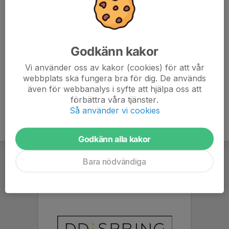
7. IBK Runsten P08
16
6
17
8. Söderhamns IBF Pojkar 2007/2008
16
-63
8
Godkänn kakor
9. IBK Hudik P08/09
16
-76
5
Vi använder oss av kakor (cookies) för att vår
webbplats ska fungera bra för dig. De används
10. Sandvikens AIK P08
0
0
0
även för webbanalys i syfte att hjälpa oss att
förbättra våra tjänster.
Så använder vi cookies
Godkänn alla kakor
Bara nödvändiga