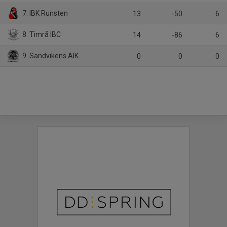
7. IBK Runsten
13
-50
6
8. Timrå IBC
14
-86
6
9. Sandvikens AIK
0
0
0