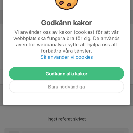
Teo Odby
Ledare
Godkänn kakor
Annelie Vesterberg
Lagledare
Vi använder oss av kakor (cookies) för att vår
webbplats ska fungera bra för dig. De används
även för webbanalys i syfte att hjälpa oss att
Fredrik Söder
Kontaktperson/Tränare
förbättra våra tjänster.
Så använder vi cookies
Gustav Holmgren
Tränare
Godkänn alla kakor
Teo Samuelsson
Tränare
Bara nödvändiga
Referat
Inget referat skrivet