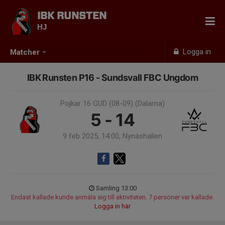
IBK RUNSTEN
HJ
Logga in
Matcher
IBK Runsten P16 - Sundsvall FBC Ungdom
Pojkar 16 GUD (08-09) (Dalarna)
5 - 14
9 feb 2025, 14:00, Nynäshallen
Samling 13:00
Endast kallade kunde anmäla sig till aktiviteten. 7 personer var kallade.
Logga in här