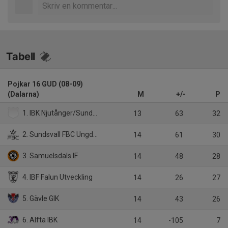
Tabell
Pojkar 16 GUD (08-09)
(Dalarna)
M
+/-
P
1. IBK Njutånger/Sundsvall FBC Ungdom
13
63
32
2. Sundsvall FBC Ungdom
14
61
30
3. Samuelsdals IF
14
48
28
4. IBF Falun Utveckling
14
26
27
5. Gävle GIK
14
43
26
6. Alfta IBK
14
-105
7