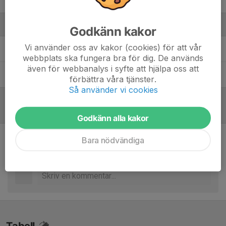
Viktor Bylund
Ledare
Godkänn kakor
Vi använder oss av kakor (cookies) för att vår
Fredrik Söder
Kontaktperson/Tränare
webbplats ska fungera bra för dig. De används
även för webbanalys i syfte att hjälpa oss att
Mats Bylund
Assisterande tränare
förbättra våra tjänster.
Så använder vi cookies
Referat
Godkänn alla kakor
Bara nödvändiga
Inget referat skrivet