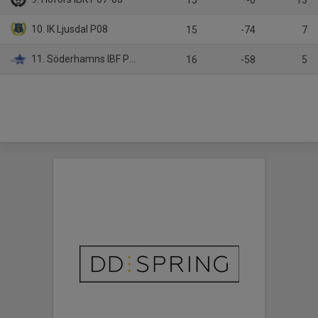
15
-6
13
10. IK Ljusdal P08
15
-74
7
11. Söderhamns IBF Pojkar 2007/ 2008
16
-58
5