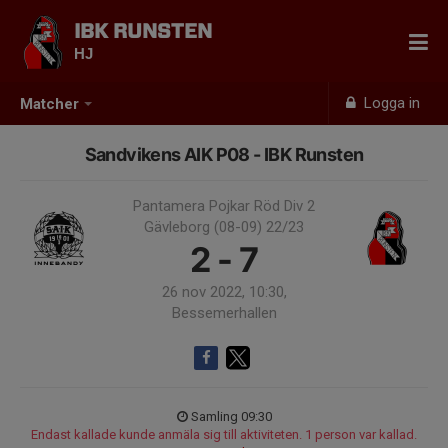
IBK RUNSTEN
HJ
Logga in
Matcher
Sandvikens AIK P08 - IBK Runsten
Pantamera Pojkar Röd Div 2
Gävleborg (08-09) 22/23
2 - 7
26 nov 2022, 10:30,
Bessemerhallen
Samling 09:30
Endast kallade kunde anmäla sig till aktiviteten. 1 person var kallad.