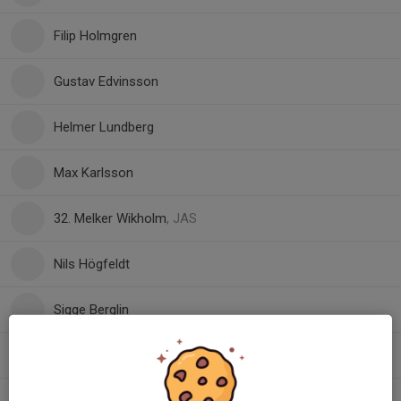
Filip Holmgren
Gustav Edvinsson
Helmer Lundberg
Max Karlsson
32. Melker Wikholm
, JAS
Nils Högfeldt
Sigge Berglin
Teo Norbye