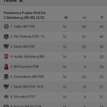
Tabell
Pantamera Pojkar Röd Div
2 Gävleborg (08-09) 22/23
M
+/-
P
1. Valbo AIF P08
16
60
43
2. FBC Bollnäs P09/ 10/ IBK Njutånger
16
61
40
3. Gävle GIK P08
16
22
30
4. Hudik/ Björkberg IBK P08/ 09
16
4
23
5. IBK Runsten P08
16
-3
23
6. Sandvikens AIK P08
16
-23
23
7. Gävle GIK P09/ 10 Röd
16
13
21
8. Storviks IF P07
16
4
21
9. Hofors IBK P07-08