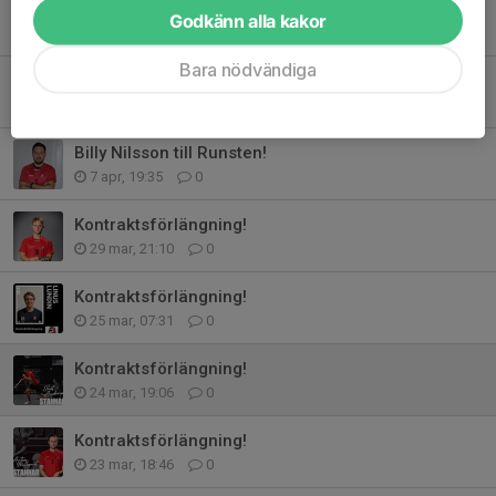
Nyförvärv!
Godkänn alla kakor
10 apr, 12:52
0
Bara nödvändiga
Kontraktsförlängning!
8 apr, 19:26
0
Billy Nilsson till Runsten!
7 apr, 19:35
0
Kontraktsförlängning!
29 mar, 21:10
0
Kontraktsförlängning!
25 mar, 07:31
0
Kontraktsförlängning!
24 mar, 19:06
0
Kontraktsförlängning!
23 mar, 18:46
0