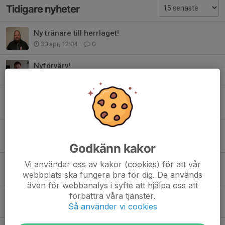
Tidigare nyheter
Ny tränare till herrlaget!
30 apr, 12:04
0
Nyförvärv!
29 apr, 20:45
0
Kasper Wistbacka uppflyttad!
20 apr, 19:08
0
Tack!
19 apr, 12:46
0
Godkänn kakor
Vi använder oss av kakor (cookies) för att vår
Kontraktsförlängning!
webbplats ska fungera bra för dig. De används
15 apr, 19:42
0
även för webbanalys i syfte att hjälpa oss att
förbättra våra tjänster.
Kontraktsförlängning!
Så använder vi cookies
13 apr, 22:01
0