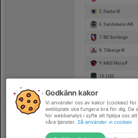
5. Rasbo IK
6. Sandvikens AIK
7. IBF Borlänge
8. Tillberga IK
9. KAIS Mora IF
10. LI20
11. IBK Runsten
Godkänn kakor
12. Björklinge BK
Vi använder oss av kakor (cookies) för 
webbplats ska fungera bra för dig. De
för webbanalys i syfte att hjälpa oss att
våra tjänster.
Så använder vi cookies