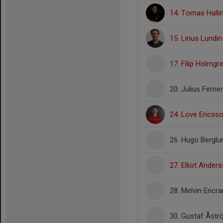
14. Tomas Halli
15. Linus Lundin
17. Filip Holmgr
20. Julius Ferner
24. Love Ericss
26. Hugo Berglu
27. Elliot Ander
28. Melvin Encra
30. Gustaf Åst