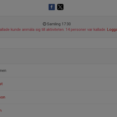
Samling 17:30
llade kunde anmäla sig till aktiviteten. 14 personer var kallade.
Logga
änen
st
son
n