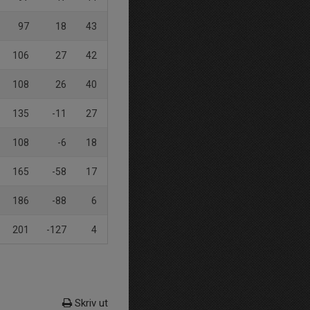
97
18
43
106
27
42
108
26
40
135
-11
27
108
-6
18
165
-58
17
186
-88
6
201
-127
4
Skriv ut