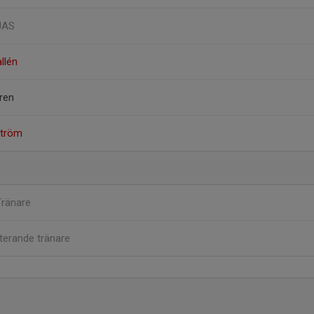
 JAS
llén
ren
ström
Tränare
terande tränare