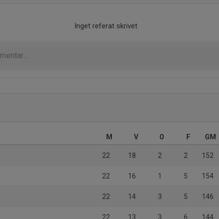
Inget referat skrivet
M
V
O
F
GM
22
18
2
2
152
22
16
1
5
154
22
14
3
5
146
22
13
3
6
144