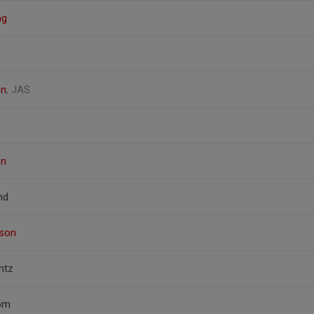
ng
en
, JAS
on
nd
sson
ntz
röm