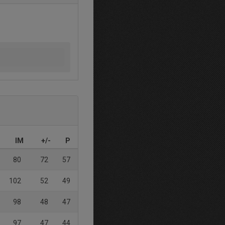
IM
+/-
P
80
72
57
102
52
49
98
48
47
97
47
44