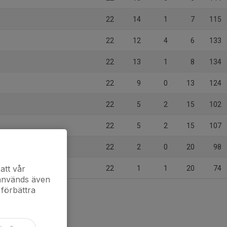
22
14
1
7
115
22
12
4
6
133
22
13
1
8
134
22
9
0
13
124
22
5
2
15
102
22
5
2
15
107
22
2
0
20
98
att vår
22
1
1
20
74
 används även
 förbättra