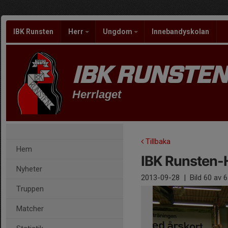
IBK Runsten
Herr
Ungdom
Innebandyskolan
IBK RUNSTEN
Herrlaget
Tillbaka
Hem
IBK Runsten-
Nyheter
2013-09-28
|
Bild
60
av 6
Truppen
Matcher