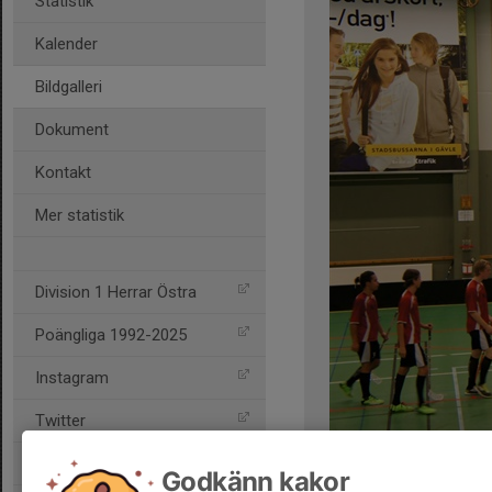
Statistik
Kalender
Bildgalleri
Dokument
Kontakt
Mer statistik
Division 1 Herrar Östra
Poängliga 1992-2025
Instagram
Twitter
Facebook
Kommentarer
Godkänn kakor