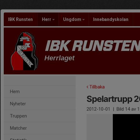
IBK Runsten
Herr
Ungdom
Innebandyskolan
IBK RUNSTEN
Herrlaget
Tillbaka
Hem
Spelartrupp 2
Nyheter
2012-10-01
|
Bild
14
av 1
Truppen
Matcher