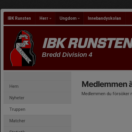
IBK Runsten
Herr
Ungdom
Innebandyskolan
IBK RUNSTEN
Bredd Division 4
Medlemmen är
Hem
Medlemmen du försöker nå
Nyheter
Truppen
Matcher