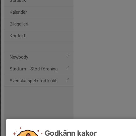
Statistik
Kalender
Bildgalleri
Kontakt
Newbody
Stadium - Stöd förening
Svenska spel stöd klubb
Godkänn kakor