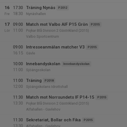
16
17:30
Träning Nynäs
P2012
18:30
Fre
Nynäshallen
17
09:00
Match mot Valbo AIF P15 Grön
P2015
11:00
Lör
Pojkar Blå Division 2 Gästrikland (2015)
Valbo Sportcentrum
09:00
Intresseanmälan matcher V3
P2015
16:15
Gävle
10:00
Innebandyskolan
Innebandyskolan
11:00
Sjöängsskolan
11:00
Träning
P2018
12:00
Sjöängskolans Idrottshall
11:30
Match mot Norrsundets IF P14-15
P2015
13:30
Pojkar Blå Division 2 Gästrikland (2015)
Alfahallen - Gavlehov
11:30
Sekretariat, Bollar och Fika
P2015
13:30
Alfahallen - Gavlehov