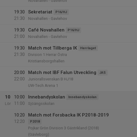
Novahallen - Gavlehov
19:30
Sekretariat
P16/HJ
21:30
Novahallen - Gavlehov
19:30
Café Novahallen
P16/HJ
21:00
Novahallen - Gavlehov
19:30
Match mot Tillberga IK
Herrlaget
21:30
Division 1 Herrar Östra
Kristiansborgshallen
20:00
Match mot IBF Falun Utveckling
JAS
22:00
Juniorallsvenskan B HJ18
UW-Tech Arena 1
10
10:00
Innebandyskolan
Innebandyskolan
11:00
Lör
Sjöängsskolan
10:20
Match mot Forsbacka IK P2018-2019
12:20
P2018
Pojkar Grön Division 3 Gästrikland (2018)
(Gävleborg)