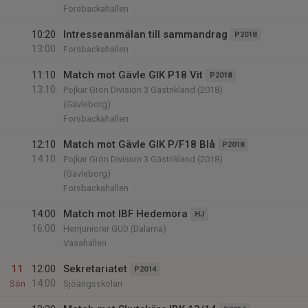
Forsbackahallen
10:20
Intresseanmälan till sammandrag
P2018
13:00
Forsbackahallen
11:10
Match mot Gävle GIK P18 Vit
P2018
13:10
Pojkar Grön Division 3 Gästrikland (2018)
(Gävleborg)
Forsbackahallen
12:10
Match mot Gävle GIK P/F18 Blå
P2018
14:10
Pojkar Grön Division 3 Gästrikland (2018)
(Gävleborg)
Forsbackahallen
14:00
Match mot IBF Hedemora
HJ
16:00
Herrjuniorer GUD (Dalarna)
Vasahallen
11
12:00
Sekretariatet
P2014
14:00
Sön
Sjöängsskolan