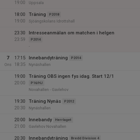
19:00
Uppsala
18:00
Träning
P2018
19:00
Sjöängskolans Idrottshall
23:30
Intresseanmälan om matchen i helgen
23:59
P2014
-
7
17:15
Innebandyträning
P2014
18:35
Ons
Nynäshallen
19:00
Träning OBS ingen fys idag. Start 12/1
20:00
P16/HJ
Novahallen - Gavlehov
19:30
Träning Nynäs
P2012
20:30
Nynäshallen
20:00
Innebandy
Herrlaget
21:00
Gavlehov Novahallen
20:30
Innebandyträning
Bredd Division 4