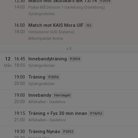
12:30
Match mot Skutskärs IBK 13/14
P2014
14:00
Pojkar Blå Division 1 Gävleborg (Gävleborg)
Sjöängsskolan
16:00
Match mot KAIS Mora UIF
HJ
18:00
Herrjuniorer GUD (Dalarna)
Bilkompaniet Arena
v.3
12
16:45
Innebandyträning
P2014
18:05
Mån
Sjöängsskolan
19:00
Träning
P2016
20:00
Sjöängsskolan
19:00
Innebandy
Herrlaget
20:00
Alfahallen - Gavlehov
19:15
Träning + Fys 30 min innan
P16/HJ
21:00
Alfahallen - Gavlehov
19:30
Träning Nynäs
P2012