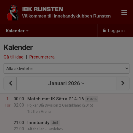
IBK RUNSTEN
Välkommen till Innebandyklubben Runsten
Logga in
Kalender
Kalender
Gå till idag
|
Prenumerera
Januari 2026
1
00:00
Match mot IK Sätra P14-16
P2015
02:00
Tor
Pojkar Blå Division 2 Gästrikland (2015)
Träffen Arena
21:00
Innebandy
JAS
22:00
Alfahallen - Gavlehov