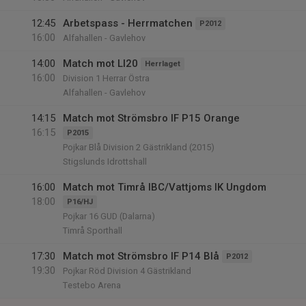
12:45
Arbetspass - Herrmatchen
P2012
16:00
Alfahallen - Gavlehov
14:00
Match mot LI20
Herrlaget
16:00
Division 1 Herrar Östra
Alfahallen - Gavlehov
14:15
Match mot Strömsbro IF P15 Orange
16:15
P2015
Pojkar Blå Division 2 Gästrikland (2015)
Stigslunds Idrottshall
16:00
Match mot Timrå IBC/Vattjoms IK Ungdom
18:00
P16/HJ
Pojkar 16 GUD (Dalarna)
Timrå Sporthall
17:30
Match mot Strömsbro IF P14 Blå
P2012
19:30
Pojkar Röd Division 4 Gästrikland
Testebo Arena