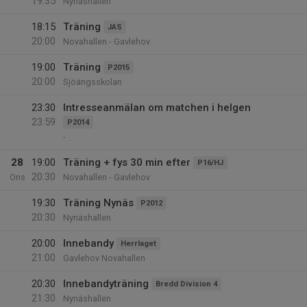
19:35
Nynäshallen
18:15
Träning
JAS
20:00
Novahallen - Gavlehov
19:00
Träning
P2015
20:00
Sjöängsskolan
23:30
Intresseanmälan om matchen i helgen
23:59
P2014
-
28
19:00
Träning + fys 30 min efter
P16/HJ
20:30
Ons
Novahallen - Gavlehov
19:30
Träning Nynäs
P2012
20:30
Nynäshallen
20:00
Innebandy
Herrlaget
21:00
Gavlehov Novahallen
20:30
Innebandyträning
Bredd Division 4
21:30
Nynäshallen