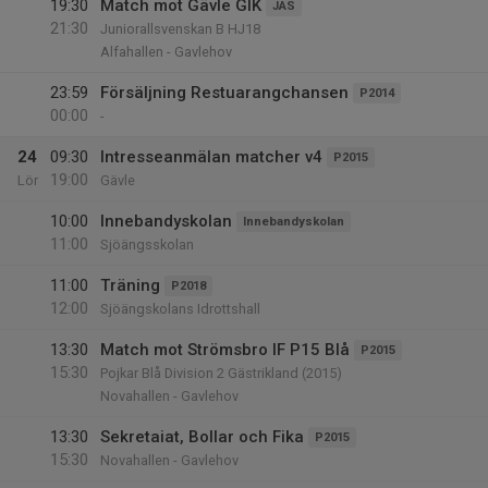
19:30
Match mot Gävle GIK
JAS
21:30
Juniorallsvenskan B HJ18
Alfahallen - Gavlehov
23:59
Försäljning Restuarangchansen
P2014
00:00
-
24
09:30
Intresseanmälan matcher v4
P2015
19:00
Lör
Gävle
10:00
Innebandyskolan
Innebandyskolan
11:00
Sjöängsskolan
11:00
Träning
P2018
12:00
Sjöängskolans Idrottshall
13:30
Match mot Strömsbro IF P15 Blå
P2015
15:30
Pojkar Blå Division 2 Gästrikland (2015)
Novahallen - Gavlehov
13:30
Sekretaiat, Bollar och Fika
P2015
15:30
Novahallen - Gavlehov