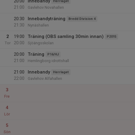
20:00
Innebandy
Herrlaget
21:00
Gavlehov Novahallen
20:30
Innebandyträning
Bredd Division 4
21:30
Nynäshallen
2
19:00
Träning (OBS samling 30min innan)
P2015
20:00
Tor
Sjöängsskolan
20:00
Träning
P16/HJ
21:00
Hemlingborg idrottshall
21:00
Innebandy
Herrlaget
22:00
Gavlehov Alfahallen
3
Fre
4
Lör
5
Sön