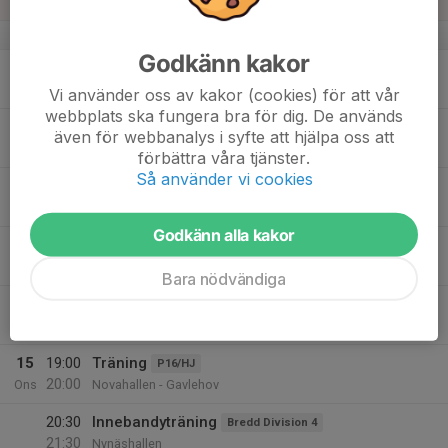
Coremhallen 3
v.16
Godkänn kakor
13
18:00
Träning
P16/HJ
19:00
Mån
Alfahallen - Gavlehov
Vi använder oss av kakor (cookies) för att vår
webbplats ska fungera bra för dig. De används
20:30
Innebandyträning
Bredd Division 4
även för webbanalys i syfte att hjälpa oss att
21:30
Nynäshallen
förbättra våra tjänster.
Så använder vi cookies
14
18:15
Innebandyträning
P2014
19:35
Tis
Nynäshallen
Godkänn alla kakor
19:00
Träning
JAS
20:00
Gavlehov
Bara nödvändiga
19:00
Träning
P2015
20:00
Sjöängsskolan
15
19:00
Träning
P16/HJ
20:00
Ons
Novahallen - Gavlehov
20:30
Innebandyträning
Bredd Division 4
21:30
Nynäshallen