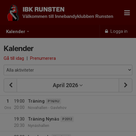
IBK RUNSTEN
Välkommen till Innebandyklubben Runsten
Logga in
Kalender
Kalender
Gå till idag
|
Prenumerera
April 2026
1
19:00
Träning
P16/HJ
20:00
Ons
Novahallen - Gavlehov
19:30
Träning Nynäs
P2012
20:30
Nynäshallen