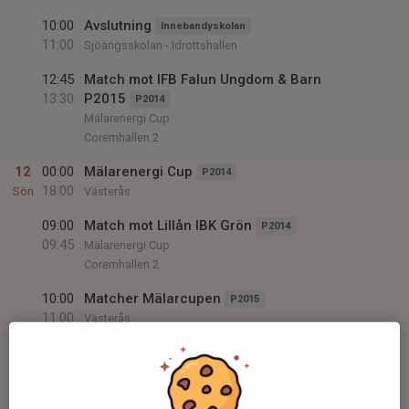
10:00
Avslutning
Innebandyskolan
11:00
Sjöängsskolan - Idrottshallen
12:45
Match mot IFB Falun Ungdom & Barn
13:30
P2015
P2014
Mälarenergi Cup
Coremhallen 2
12
00:00
Mälarenergi Cup
P2014
18:00
Sön
Västerås
09:00
Match mot Lillån IBK Grön
P2014
09:45
Mälarenergi Cup
Coremhallen 2
10:00
Matcher Mälarcupen
P2015
11:00
Västerås
16:45
Match mot Västerås IBS Ungdom P15
17:30
P2014
Mälarenergi Cup