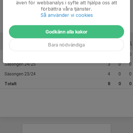
även för webbanalys i syfte att hjälpa oss att
Ålder
10 år
förbättra våra tjänster.
Så använder vi cookies
Godkänn alla kakor
ALLA SERIER
ALLA ÅR
Bara nödvändiga
Säsongen 25/26
1
0
0
Säsongen 24/25
3
0
0
Säsongen 23/24
4
0
0
Totalt
8
0
0