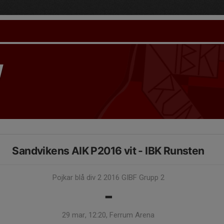
Sandvikens AIK P2016 vit - IBK Runsten
Pojkar blå div 2 2016 GIBF Grupp 2
-
29 mar, 12:20, Ferrum Arena