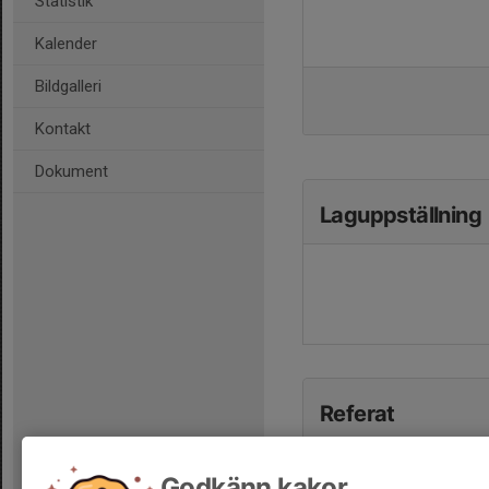
Statistik
Kalender
Bildgalleri
Kontakt
Dokument
Laguppställning
Referat
Godkänn kakor