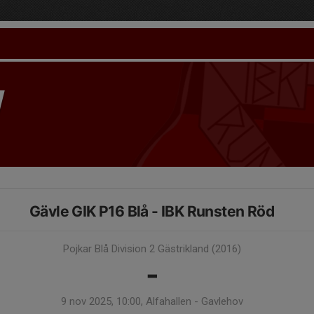
Gävle GIK P16 Blå - IBK Runsten Röd
Pojkar Blå Division 2 Gästrikland (2016)
-
9 nov 2025, 10:00, Alfahallen - Gavlehov