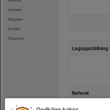
Statistik
Kalender
Bildgalleri
Kontakt
Dokument
Laguppställning
Referat
Godkänn kakor