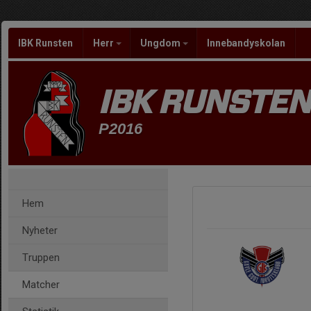
IBK Runsten
Herr
Ungdom
Innebandyskolan
IBK RUNSTEN
P2016
Hem
Nyheter
Truppen
Matcher