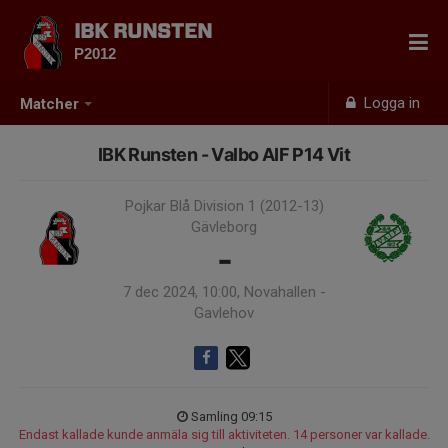
IBK RUNSTEN
P2012
Logga in
Matcher
IBK Runsten - Valbo AIF P14 Vit
Pojkar Blå Division 1 (2012-13)
Gävleborg
-
7 dec 2024, 10:00, Novahallen -
Gavlehov
Samling 09:15
Endast kallade kunde anmäla sig till aktiviteten. 14 personer var kallade.