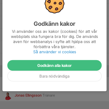
Rayan Obeid
Theo Blank
Godkänn kakor
Vi använder oss av kakor (cookies) för att vår
Theo Ellingsson
webbplats ska fungera bra för dig. De används
även för webbanalys i syfte att hjälpa oss att
förbättra våra tjänster.
Vilhard Fransila
Så använder vi cookies
Vincent Sköld
Godkänn alla kakor
Ledare
Bara nödvändiga
David Forsberg
Tränare
Jonas Ellingsson
Tränare