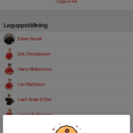
Logga in här
Laguppställning
Edwin Norell
Erik Christiansen
Harry Melkersson
Leo Mattsson
Liam Arabi El Eter
Lucas Andersson
Mandus Lundström Johansson