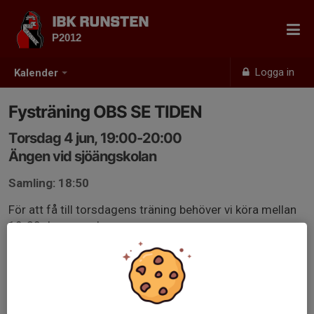
IBK RUNSTEN
P2012
Logga in
Kalender
Fysträning OBS SE TIDEN
Torsdag 4 jun, 19:00-20:00
Ängen vid sjöängskolan
Samling: 18:50
För att få till torsdagens träning behöver vi köra mellan
19-20 denna vecka