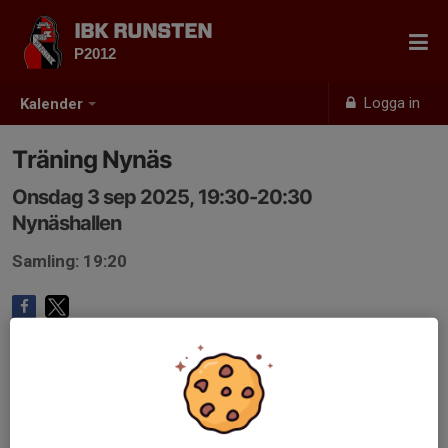
IBK RUNSTEN
P2012
Logga in
Kalender
Träning Nynäs
Onsdag 3 sep 2025, 19:30-20:30
Nynäshallen
Samling: 19:20