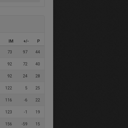
IM
+/-
P
73
97
44
92
72
40
92
24
28
122
5
25
116
-6
22
123
-1
19
156
-59
15