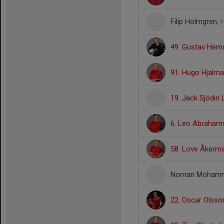
Filip Holmgren
, 
49. Gustav Hem
91. Hugo Hjalm
19. Jack Sjödin
6. Leo Abraham
58. Love Åkerm
Noman Moham
22. Oscar Olsso