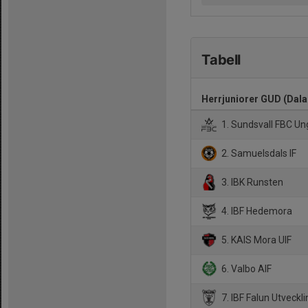
Tabell
Herrjuniorer GUD (Dala
1. Sundsvall FBC U
2. Samuelsdals IF
3. IBK Runsten
4. IBF Hedemora
5. KAIS Mora UIF
6. Valbo AIF
7. IBF Falun Utveckl