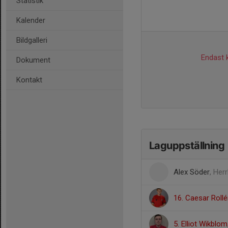
Statistik
Kalender
Bildgalleri
Endast k
Dokument
Kontakt
Laguppställning
Alex Söder
, Her
16. Caesar Roll
5. Elliot Wikblom