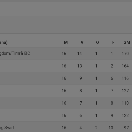
rna)
M
V
O
F
GM
ngdom/Timrå IBC
16
14
1
1
170
16
13
1
2
164
16
9
1
6
116
16
8
1
7
127
16
7
1
8
110
16
6
1
9
122
ing Svart
16
4
2
10
97