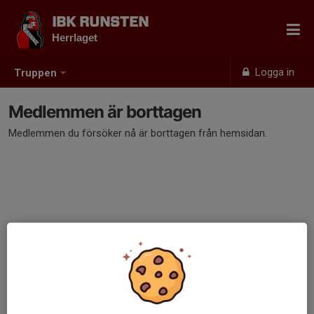
IBK RUNSTEN
Herrlaget
Logga in
Truppen
Medlemmen är borttagen
Medlemmen du försöker nå är borttagen från hemsidan.